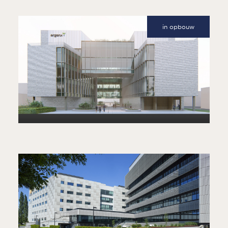
EEN MIXED-USE GEBOUW MET RETAIL,
SPORTFUNCTIES EN KANTOREN
in opbouw
ARGENX
ONDERZOEKSGEBOUW