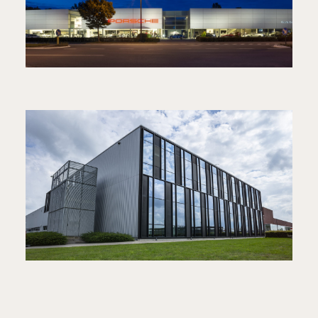
PORSCHE CENTRE EAST-
FLANDERS
TOONZAAL EN WERKPLAATS
VERSTRAETE IN MOULD
LABELS
UITBREIDING VAN PRODUCTIE EN