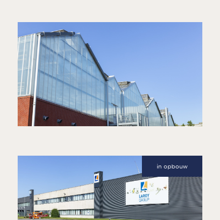
KANTOREN- & BEDRIJVENCENTRUM
BASF INNOVATION
CENTER GENT
PLANTENBIOTECHNOLOGISCH
ONDERZOEKSGEBOUW
in opbouw