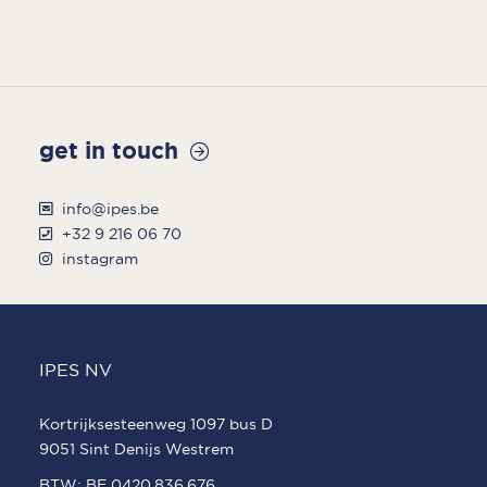
KANTOREN
get in touch
info@ipes.be
+32 9 216 06 70
instagram
IPES NV
Kortrijksesteenweg 1097 bus D
9051 Sint Denijs Westrem
BTW: BE 0420.836.676