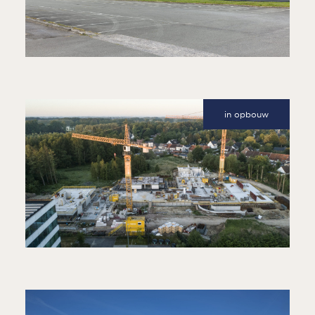
LAROY GROUP
OPSLAG VAN DIERENVOEDING EN -
ATTRIBUTEN
in opbouw
RIJVISSCHEHOF
5 URBAN VILLA’S MET 70
APPARTEMENTEN